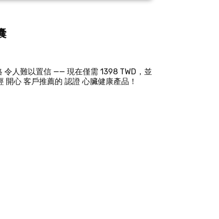
囊
令人難以置信 —— 現在僅需 1398 TWD，並
開心 客戶推薦的 認證 心臟健康產品！