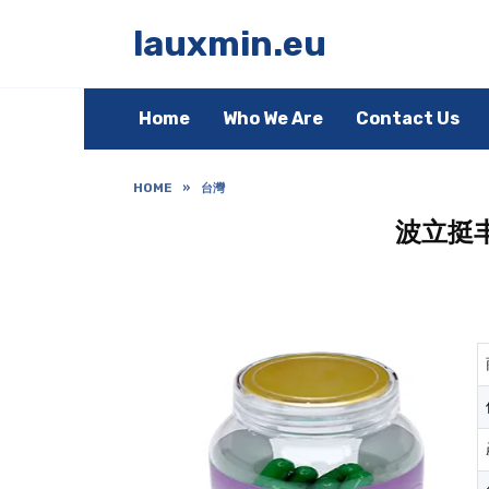
Skip
to
lauxmin.eu
content
Home
Who We Are
Contact Us
HOME
»
台灣
波立挺丰