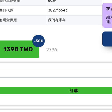
每包單位數量
60粒
在
商品代碼
382716643
如
有現貨供應
我們有庫存
達
-50%
1398 TWD
2796
訂購