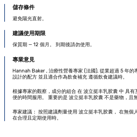
儲存條件
避免陽光直射。
建議使用期限
保質期 — 12 個月。 到期後請勿使用。
專業意見
Hannah Baker
,
治療性營養專家
(
法國
), 從業超過 5 年
設計的配方 並且適合作為飲食補充 遵循飲食建議時。
根據專家的觀察，成分的組合 在 波立挺丰乳胶囊 中 具
便的時間服用。 重要的是 波立挺丰乳胶囊 不是藥物，且
專家建議： 按照建議劑量使用 波立挺丰乳胶囊， 在無個
在合理且定期使用時。