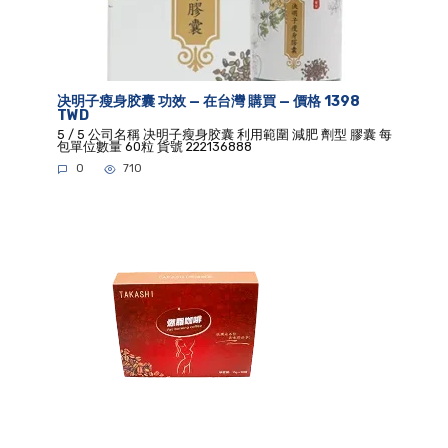
决明子瘦身胶囊 功效 — 在台灣 購買 — 價格 1398
TWD
5 / 5 公司名稱 决明子瘦身胶囊 利用範圍 減肥 劑型 膠囊 每
包單位數量 60粒 貨號 222136888
0
710