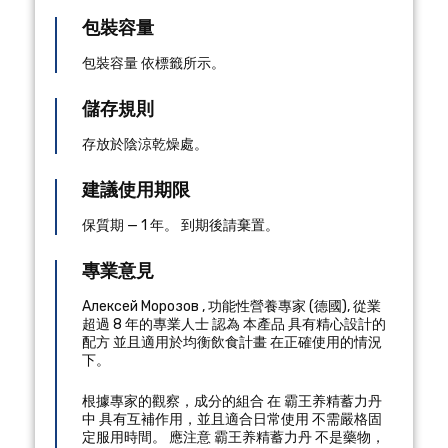
包裝容量
包裝容量 依標籤所示。
儲存規則
存放於陰涼乾燥處。
建議使用期限
保質期 — 1 年。 到期後請棄置。
專業意見
Алексей Морозов
,
功能性營養專家
(
德國
), 從業
超過 8 年的專業人士
認為 本產品 具有精心設計的
配方 並且適用於均衡飲食計畫 在正確使用的情況
下。
根據專家的觀察，成分的組合 在 霸王养精蓄力丹
中 具有互補作用，並且適合日常使用 不需嚴格固
定服用時間。 應注意 霸王养精蓄力丹 不是藥物，