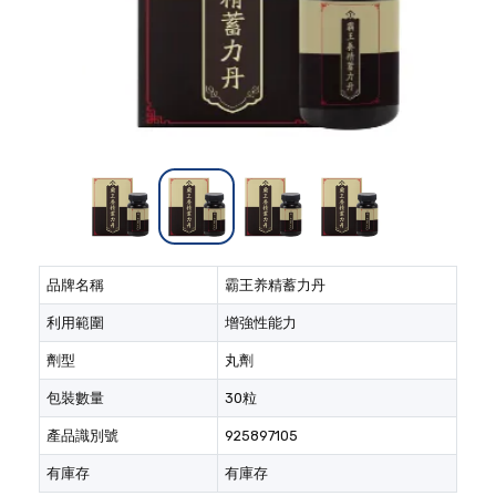
品牌名稱
霸王养精蓄力丹
利用範圍
增強性能力
劑型
丸劑
包裝數量
30粒
產品識別號
925897105
有庫存
有庫存