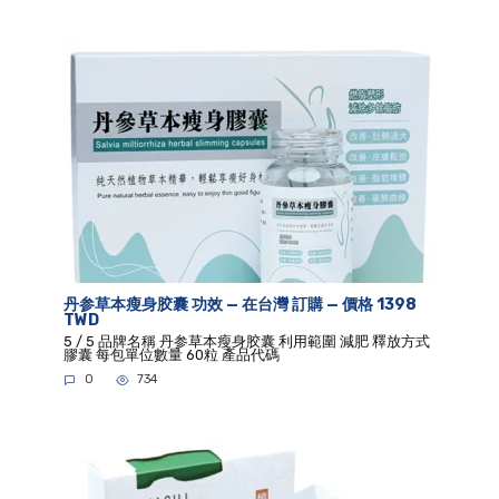
丹参草本瘦身胶囊 功效 — 在台灣 訂購 — 價格 1398
TWD
5 / 5 品牌名稱 丹参草本瘦身胶囊 利用範圍 減肥 釋放方式
膠囊 每包單位數量 60粒 產品代碼
0
734