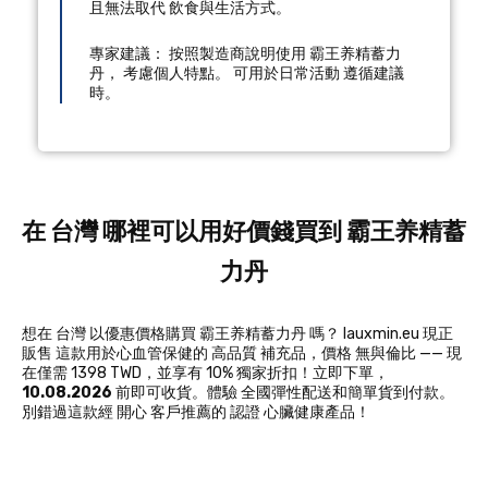
且無法取代 飲食與生活方式。
專家建議： 按照製造商說明使用 霸王养精蓄力
丹， 考慮個人特點。 可用於日常活動 遵循建議
時。
在 台灣 哪裡可以用好價錢買到 霸王养精蓄
力丹
想在 台灣 以優惠價格購買 霸王养精蓄力丹 嗎？ lauxmin.eu 現正
販售 這款用於心血管保健的 高品質 補充品，價格 無與倫比 —— 現
在僅需 1398 TWD，並享有 10% 獨家折扣！立即下單，
10.08.2026
前即可收貨。體驗 全國彈性配送和簡單貨到付款。
別錯過這款經 開心 客戶推薦的 認證 心臟健康產品！