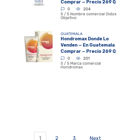
Comprar — Precio 269 Q
0
204
5 / 5 Nombre comercial Oidox
Objetivo
GUATEMALA
Hondromax Donde Lo
Venden — En Guatemala
Comprar — Precio 269 Q
0
201
5 / 5 Marca comercial
Hondromax
1
2
3
Next