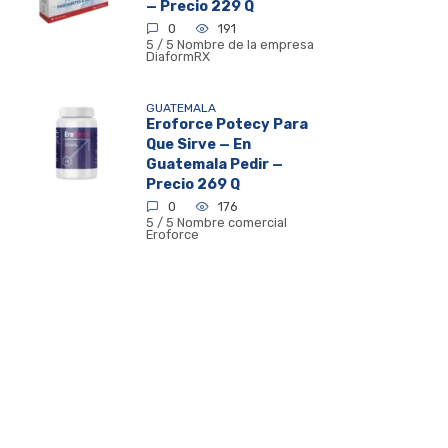
— Precio 229 Q
0
191
5 / 5 Nombre de la empresa
DiaformRX
GUATEMALA
Eroforce Potecy Para
Que Sirve — En
Guatemala Pedir —
Precio 269 Q
0
176
5 / 5 Nombre comercial
Eroforce