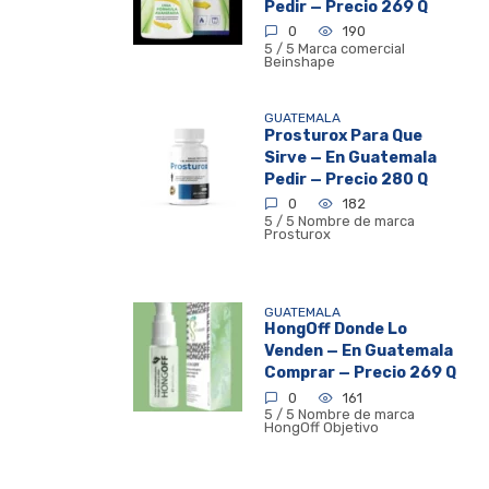
Pedir — Precio 269 Q
0
190
5 / 5 Marca comercial
Beinshape
GUATEMALA
Prosturox Para Que
Sirve — En Guatemala
Pedir — Precio 280 Q
0
182
5 / 5 Nombre de marca
Prosturox
GUATEMALA
HongOff Donde Lo
Venden — En Guatemala
Comprar — Precio 269 Q
0
161
5 / 5 Nombre de marca
HongOff Objetivo
Posts