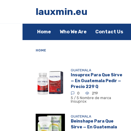
Skip
to
lauxmin.eu
content
Home
Who We Are
Contact Us
HOME
GUATEMALA
Insuprox Para Que Sirve
— En Guatemala Pedir —
Precio 229 Q
0
219
5 / 5 Nombre de marca
Insuprox
GUATEMALA
Beinshape Para Que
Sirve — En Guatemala