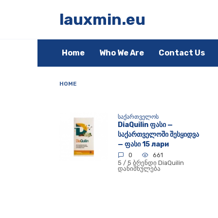
Skip
to
lauxmin.eu
content
Home
Who We Are
Contact Us
HOME
ᲡᲐᲥᲐᲠᲗᲕᲔᲚᲝᲡ
DiaQuilin ფასი —
საქართველოში შესყიდვა
— ფასი 15 лари
0
661
5 / 5 ბრენდი DiaQuilin
დანიშნულება