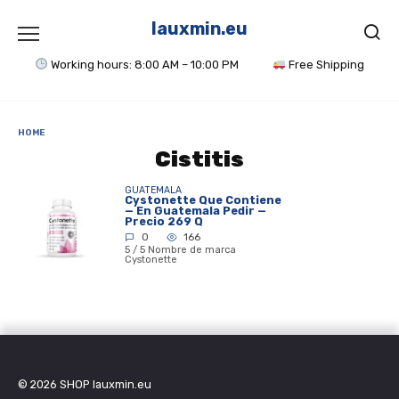
Skip
to
lauxmin.eu
content
Working hours: 8:00 AM – 10:00 PM
Free Shipping
HOME
Cistitis
GUATEMALA
Cystonette Que Contiene
— En Guatemala Pedir —
Precio 269 Q
0
166
5 / 5 Nombre de marca
Cystonette
© 2026
SHOP lauxmin.eu