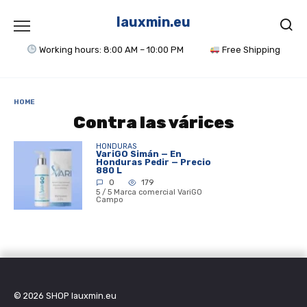
Skip
to
lauxmin.eu
content
Working hours: 8:00 AM – 10:00 PM
Free Shipping
HOME
Contra las várices
HONDURAS
VariGO Simán — En
Honduras Pedir — Precio
880 L
0
179
5 / 5 Marca comercial VariGO
Campo
© 2026
SHOP lauxmin.eu