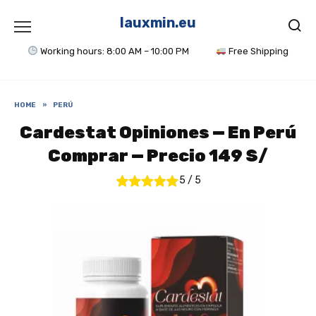
Skip
to
lauxmin.eu
content
Working hours: 8:00 AM – 10:00 PM
Free Shipping
HOME
»
PERÚ
Cardestat Opiniones — En Perú
Comprar — Precio 149 S/
5
/
5