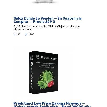
Oidox Donde Lo Venden — En Guatemala
Comprar — Precio 269 Q
5 / 5 Nombre comercial Oidox Objetivo de uso
Hipertensión
0
205
Predstanol Low Price Хакида Малумот —
O’zbekistonda Sotib olish — Narxi 20000 сўм