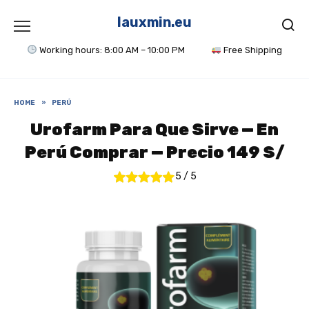
Skip
to
lauxmin.eu
content
Working hours: 8:00 AM – 10:00 PM
Free Shipping
HOME
»
PERÚ
Urofarm Para Que Sirve — En
Perú Comprar — Precio 149 S/
5
/
5