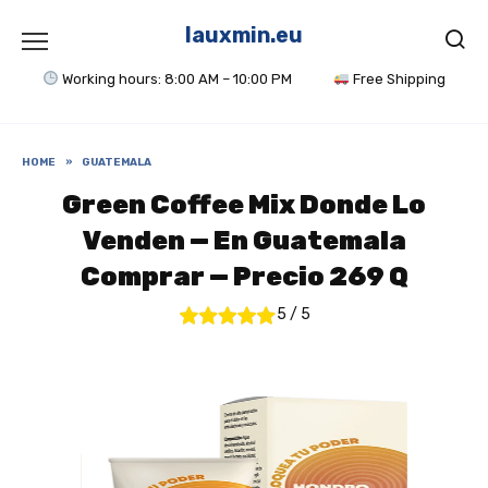
Skip
to
lauxmin.eu
content
Working hours: 8:00 AM – 10:00 PM
Free Shipping
HOME
»
GUATEMALA
Green Coffee Mix Donde Lo
Venden — En Guatemala
Comprar — Precio 269 Q
5
/
5